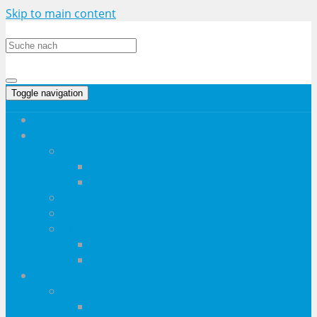
Skip to main content
Toggle navigation
Startseite
Haushalt
Haushaltsgeräte
Drucker
Staubsauger
Elektro-Großgeräte
Wohninventar
Kücheninventar
Dunstabzugshauben
Kaffeevollautomaten
Heimwerken & Mehr
Werkzeug
Akkubohrschrauber