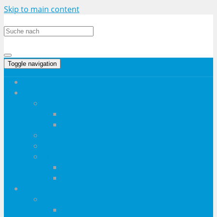
Skip to main content
Toggle navigation
Startseite
Haushalt
Haushaltsgeräte
Drucker
Staubsauger
Elektro-Großgeräte
Wohninventar
Kücheninventar
Dunstabzugshauben
Kaffeevollautomaten
Heimwerken & Mehr
Werkzeug
Akkubohrschrauber