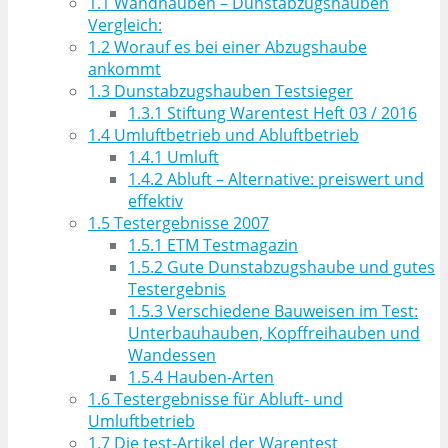
1.1
Wandhauben – Dunstabzugshauben
Vergleich:
1.2
Worauf es bei einer Abzugshaube
ankommt
1.3
Dunstabzugshauben Testsieger
1.3.1
Stiftung Warentest Heft 03 / 2016
1.4
Umluftbetrieb und Abluftbetrieb
1.4.1
Umluft
1.4.2
Abluft – Alternative: preiswert und
effektiv
1.5
Testergebnisse 2007
1.5.1
ETM Testmagazin
1.5.2
Gute Dunstabzugshaube und gutes
Testergebnis
1.5.3
Verschiedene Bauweisen im Test:
Unterbauhauben, Kopffreihauben und
Wandessen
1.5.4
Hauben-Arten
1.6
Testergebnisse für Abluft- und
Umluftbetrieb
1.7
Die test-Artikel der Warentest