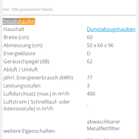
inkl. 19% gesetzlicher MwSt.
Details
Kaufen
Haushalt
Dunstabzugshauben
Breite (cm)
60
Abmessung (cm)
50 x 60 x 96
Energieklasse
D
Geräuschpegel (dB)
62
Abluft / Umluft
jährl. Energieverbrauch (kWh)
77
Leistungsstufen
3
Luftdurchsatz (max.) in m³/h
400
Luftstrom ( Schnelllauf- oder
-
Intensivstufe) in m³/h
abwaschbarer
Metallfettfilter
weitere Eigenschaften