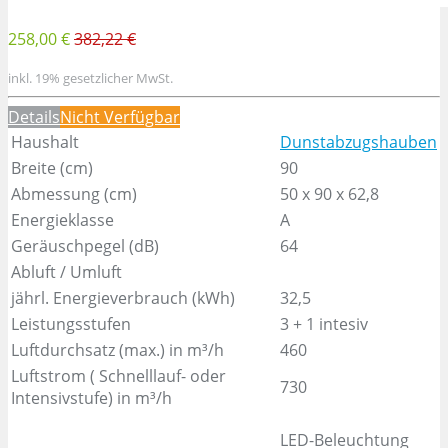
258,00 €
382,22 €
inkl. 19% gesetzlicher MwSt.
Details
Nicht Verfügbar
Haushalt
Dunstabzugshauben
Breite (cm)
90
Abmessung (cm)
50 x 90 x 62,8
Energieklasse
A
Geräuschpegel (dB)
64
Abluft / Umluft
jährl. Energieverbrauch (kWh)
32,5
Leistungsstufen
3 + 1 intesiv
Luftdurchsatz (max.) in m³/h
460
Luftstrom ( Schnelllauf- oder
730
Intensivstufe) in m³/h
LED-Beleuchtung