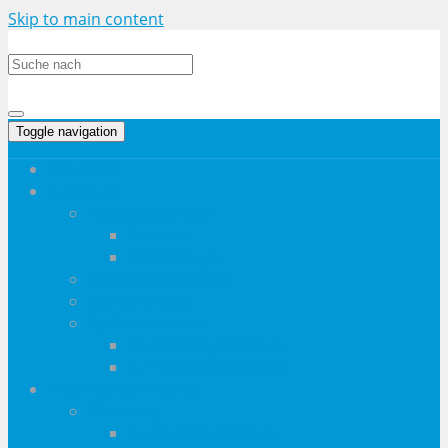
Skip to main content
Toggle navigation
Startseite
Haushalt
Haushaltsgeräte
Drucker
Staubsauger
Elektro-Großgeräte
Wohninventar
Kücheninventar
Dunstabzugshauben
Kaffeevollautomaten
Heimwerken & Mehr
Werkzeug
Akkubohrschrauber