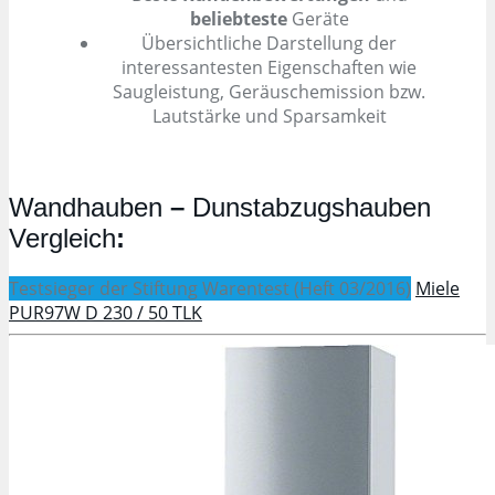
beliebteste
Geräte
Übersichtliche Darstellung der
interessantesten Eigenschaften wie
Saugleistung, Geräuschemission bzw.
Lautstärke und Sparsamkeit
Wandhauben
–
Dunstabzugshauben
Vergleich
:
Testsieger der Stiftung Warentest (Heft 03/2016)
Miele
PUR97W D 230 / 50 TLK