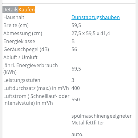
Details
Kaufen
Haushalt
Dunstabzugshauben
Breite (cm)
59,5
Abmessung (cm)
27,5 x 59,5 x 41,4
Energieklasse
B
Geräuschpegel (dB)
56
Abluft / Umluft
jährl. Energieverbrauch
69,5
(kWh)
Leistungsstufen
3
Luftdurchsatz (max.) in m³/h
400
Luftstrom ( Schnelllauf- oder
550
Intensivstufe) in m³/h
spülmaschinengeeigneter
Metallfettfilter
auto.