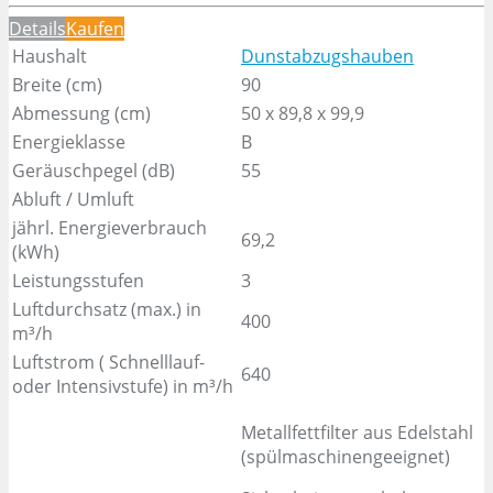
Details
Kaufen
Haushalt
Dunstabzugshauben
Breite (cm)
90
Abmessung (cm)
50 x 89,8 x 99,9
Energieklasse
B
Geräuschpegel (dB)
55
Abluft / Umluft
jährl. Energieverbrauch
69,2
(kWh)
Leistungsstufen
3
Luftdurchsatz (max.) in
400
m³/h
Luftstrom ( Schnelllauf-
640
oder Intensivstufe) in m³/h
Metallfettfilter aus Edelstahl
(spülmaschinengeeignet)