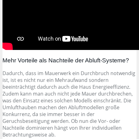
Mehr Vorteile als Nachteile der Abluft-Systeme?
Dadurch, dass im Mauerwerk ein Durchbruch notwendig
ist, ist es nicht nur ein Mehraufwand sondern
beeinträchtigt dadurch auch die Haus Energieeffizienz.
Zudem kann man auch nicht jede Mauer durchbrechen,
was den Einsatz eines solchen Modells einschränkt. Die
Umlufthauben machen den Abluftmodellen große
Konkurrenz, da sie immer besser in der
Geruchsbeseitigung werden. Ob nun die Vor- oder
Nachteile dominieren hängt von Ihrer individuellen
Betrachtungsweise ab.