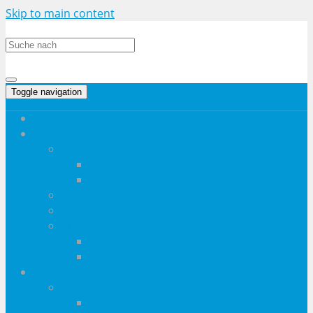
Skip to main content
Toggle navigation
Startseite
Haushalt
Haushaltsgeräte
Drucker
Staubsauger
Elektro-Großgeräte
Wohninventar
Kücheninventar
Dunstabzugshauben
Kaffeevollautomaten
Heimwerken & Mehr
Werkzeug
Akkubohrschrauber