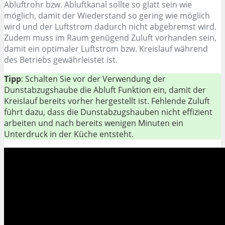
Abluftrohr bzw. Abluftkanal sollte so glatt sein wie
möglich, damit der Wiederstand so gering wie möglich
wird und der Luftstrom dadurch nicht abgebremst wird.
Zudem muss im Raum genügend Zuluft vorhanden sein,
damit ein optimaler Luftstrom bzw. Kreislauf während
des Betriebs gewährleistet ist.
Tipp
: Schalten Sie vor der Verwendung der
Dunstabzugshaube die Abluft Funktion ein, damit der
Kreislauf bereits vorher hergestellt ist. Fehlende Zuluft
führt dazu, dass die Dunstabzugshauben nicht effizient
arbeiten und nach bereits wenigen Minuten ein
Unterdruck in der Küche entsteht.