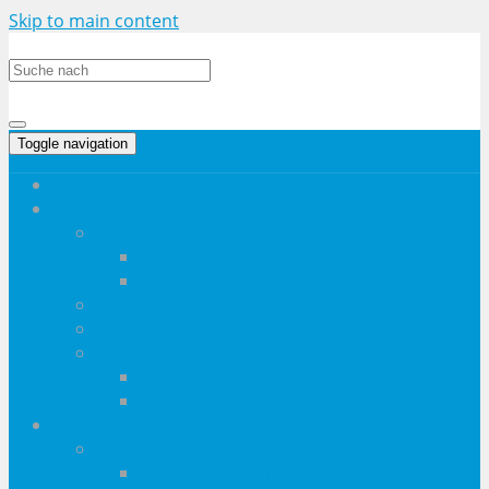
Skip to main content
Toggle navigation
Startseite
Haushalt
Haushaltsgeräte
Drucker
Staubsauger
Elektro-Großgeräte
Wohninventar
Kücheninventar
Dunstabzugshauben
Kaffeevollautomaten
Heimwerken & Mehr
Werkzeug
Akkubohrschrauber