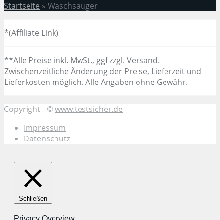
Startseite
»
Waschsauger
*(Affiliate Link)
**Alle Preise inkl. MwSt., ggf zzgl. Versand.
Zwischenzeitliche Änderung der Preise, Lieferzeit und
Lieferkosten möglich. Alle Angaben ohne Gewähr.
Copyright - ©
www.testsicher.de
Impressum
Datenschutz
Schließen
Privacy Overview