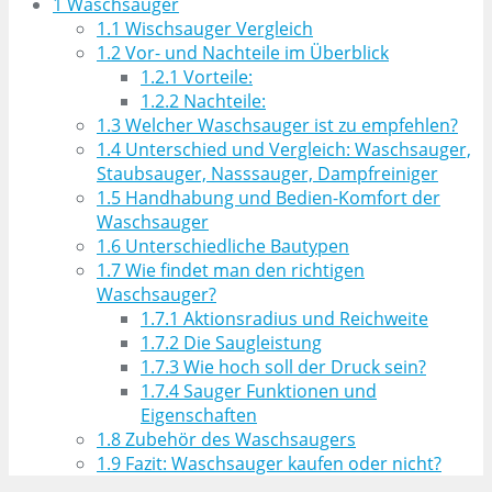
1
Waschsauger
1.1
Wischsauger Vergleich
1.2
Vor- und Nachteile im Überblick
1.2.1
Vorteile:
1.2.2
Nachteile:
1.3
Welcher Waschsauger ist zu empfehlen?
1.4
Unterschied und Vergleich: Waschsauger,
Staubsauger, Nasssauger, Dampfreiniger
1.5
Handhabung und Bedien-Komfort der
Waschsauger
1.6
Unterschiedliche Bautypen
1.7
Wie findet man den richtigen
Waschsauger?
1.7.1
Aktionsradius und Reichweite
1.7.2
Die Saugleistung
1.7.3
Wie hoch soll der Druck sein?
1.7.4
Sauger Funktionen und
Eigenschaften
1.8
Zubehör des Waschsaugers
1.9
Fazit: Waschsauger kaufen oder nicht?