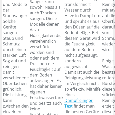
Sauger kann
und Modelle
transformiert
Reinig
sowohl Nass als
der
Wasser durch
mit et
auch Trocken
Staubsauger.
Hitze in Dampf um
auf di
saugen. Diese
Solche
und sprüht es aus
Oberfl
Modelle dienen
Geräte
den Düsen auf die
darauf
dazu
saugen
Bodenbeläge. Bei
von
Flüssigkeiten die
Staub und
diesem Gerät wird
Schmu
versehentlich
Schmutz
die Feuchtigkeit
wiede
verschüttet
durch einen
auf dem Boden
wird.
worden sind
starken Luft
nicht aufgesaugt,
oder nach dem
Sog auf und
sondern
Einige
Duschen die
reinigen
aufgewischt.
Wasch
Feuchtigkeit auf
damit
Damit ist auch die
besitz
dem Boden
verschiedene
Reinigungsleistung
rotier
aufzusaugen. Es
Oberflächen
im Vergleich nicht
Bürste
hat daher keinen
gründlich.
so effektiv. Mithilfe
diesen
eigenen
Die Leistung
eines
stärke
Frischwassertank
kann
Dampfreiniger
Reinig
und besitzt auch
zwischen den
Test
findet man
erziel
keine
einzelnen
die besten Geräte.
diese 
Sprühfunktion.