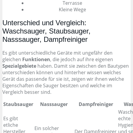
Terrasse
Kleine Wege
Unterschied und Vergleich:
Waschsauger, Staubsauger,
Nasssauger, Dampfreiniger
Es gibt unterschiedliche Geräte mit ungefähr den
gleichen
Funktionen
, die jedoch auf ihre eigenen
Spezialgebiete
haben. Damit sie zwischen den Bautypen
unterschieden können und hinterher wissen welches
Gerät das passende für sie ist, zeigen wir ihnen welche
Eigenschaften die Sauger besitzen und welche im
Vergleich besser sind.
Staubsauger
Nasssauger
Dampfreiniger
Was
Wasch
Es gibt
echte
etliche
Hygie
Ein solcher
Hersteller
Der Dampfreiniger
und s