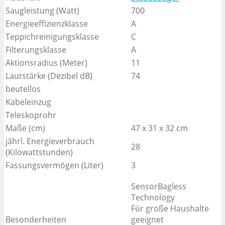
Saugleistung (Watt)
700
Energieeffizienzklasse
A
Teppichreinigungsklasse
C
Filterungsklasse
A
Aktionsradius (Meter)
11
Lautstärke (Dezibel dB)
74
beutellos
Kabeleinzug
Teleskoprohr
Maße (cm)
47 x 31 x 32 cm
jährl. Energieverbrauch
28
(Kilowattstunden)
Fassungsvermögen (Liter)
3
SensorBagless
Technology
Für große Haushalte
Besonderheiten
geeignet