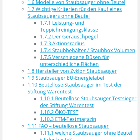
1.6
Modelle von Staubsauger ohne Beutel
1.7
Wichtige Kriterien für den Kauf eines
Staubsaugers ohne Beutel
1.7.1
Leistung- und
Teppichreinigungsklasse
1.7.2
Der Geräuschpegel
1.7.3
Aktionsradius
1.7.4
Staubbehälter / Staubbox Volumen
1.7.5
Verschiedene Düsen für
unterschiedliche Flächen
1.8
Hersteller von Zyklon Staubsauger
1.9
Staubsauger EU-Energielabel
1.10
Beutellose Staubsauger im Test der
Stiftung Warentest
1.10.1
Beutellose Staubsauger Testsieger
der Stiftung Warentest
1.10.2
ÖKO-TEST
1.10.3
ETM-Testmagazin
1.11
FAQ – beutellose Staubsauger
1.11.1
welche Staubsauger ohne Beutel
ist der beste?