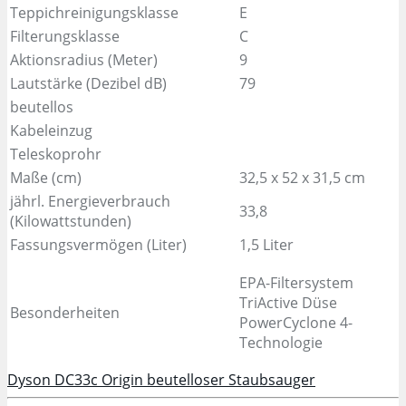
Teppichreinigungsklasse
E
Filterungsklasse
C
Aktionsradius (Meter)
9
Lautstärke (Dezibel dB)
79
beutellos
Kabeleinzug
Teleskoprohr
Maße (cm)
32,5 x 52 x 31,5 cm
jährl. Energieverbrauch
33,8
(Kilowattstunden)
Fassungsvermögen (Liter)
1,5 Liter
EPA-Filtersystem
TriActive Düse
Besonderheiten
PowerCyclone 4-
Technologie
Dyson DC33c Origin beutelloser Staubsauger