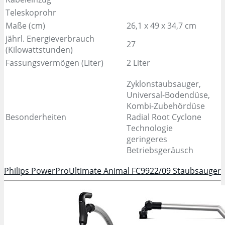
Teleskoprohr
Maße (cm)
26,1 x 49 x 34,7 cm
jährl. Energieverbrauch
27
(Kilowattstunden)
Fassungsvermögen (Liter)
2 Liter
Zyklonstaubsauger,
Universal-Bodendüse,
Kombi-Zubehördüse
Besonderheiten
Radial Root Cyclone
Technologie
geringeres
Betriebsgeräusch
Philips PowerProUltimate Animal FC9922/09 Staubsauger