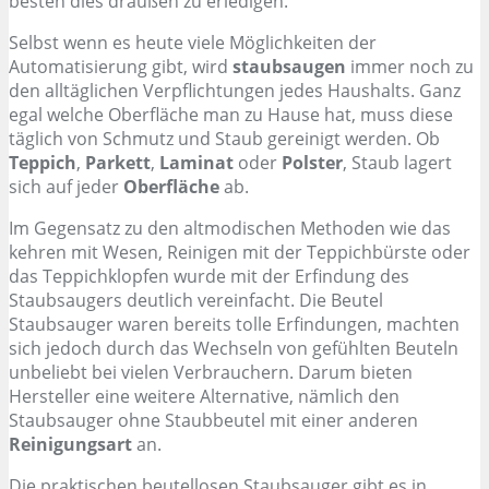
besten dies draußen zu erledigen.
Selbst wenn es heute viele Möglichkeiten der
Automatisierung gibt, wird
staubsaugen
immer noch zu
den alltäglichen Verpflichtungen jedes Haushalts. Ganz
egal welche Oberfläche man zu Hause hat, muss diese
täglich von Schmutz und Staub gereinigt werden. Ob
Teppich
,
Parkett
,
Laminat
oder
Polster
, Staub lagert
sich auf jeder
Oberfläche
ab.
Im Gegensatz zu den altmodischen Methoden wie das
kehren mit Wesen, Reinigen mit der Teppichbürste oder
das Teppichklopfen wurde mit der Erfindung des
Staubsaugers deutlich vereinfacht. Die Beutel
Staubsauger waren bereits tolle Erfindungen, machten
sich jedoch durch das Wechseln von gefühlten Beuteln
unbeliebt bei vielen Verbrauchern. Darum bieten
Hersteller eine weitere Alternative, nämlich den
Staubsauger ohne Staubbeutel mit einer anderen
Reinigungsart
an.
Die praktischen beutellosen Staubsauger gibt es in