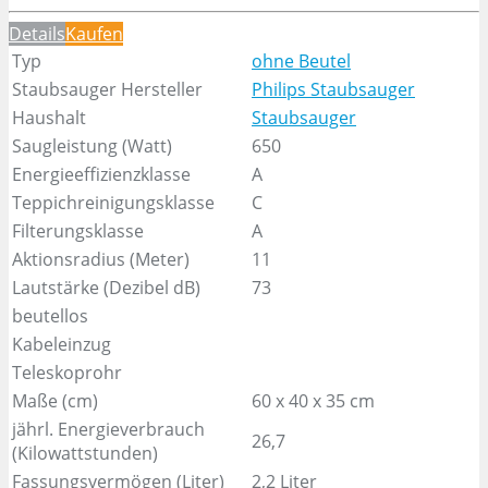
Details
Kaufen
Typ
ohne Beutel
Staubsauger Hersteller
Philips Staubsauger
Haushalt
Staubsauger
Saugleistung (Watt)
650
Energieeffizienzklasse
A
Teppichreinigungsklasse
C
Filterungsklasse
A
Aktionsradius (Meter)
11
Lautstärke (Dezibel dB)
73
beutellos
Kabeleinzug
Teleskoprohr
Maße (cm)
60 x 40 x 35 cm
jährl. Energieverbrauch
26,7
(Kilowattstunden)
Fassungsvermögen (Liter)
2,2 Liter