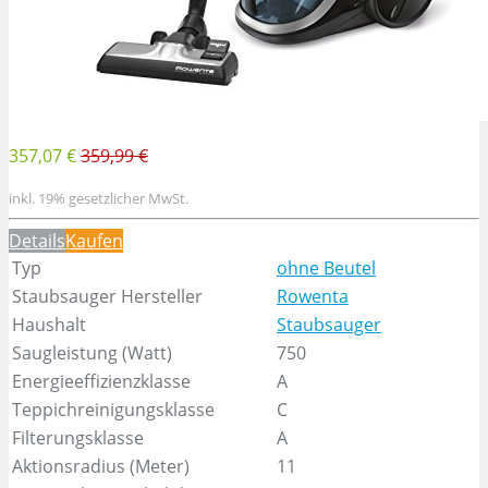
357,07 €
359,99 €
inkl. 19% gesetzlicher MwSt.
Details
Kaufen
Typ
ohne Beutel
Staubsauger Hersteller
Rowenta
Haushalt
Staubsauger
Saugleistung (Watt)
750
Energieeffizienzklasse
A
Teppichreinigungsklasse
C
Filterungsklasse
A
Aktionsradius (Meter)
11