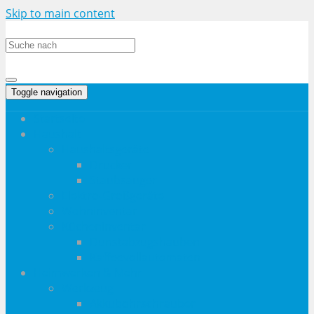
Skip to main content
Toggle navigation
Startseite
Haushalt
Haushaltsgeräte
Drucker
Staubsauger
Elektro-Großgeräte
Wohninventar
Kücheninventar
Dunstabzugshauben
Kaffeevollautomaten
Heimwerken & Mehr
Werkzeug
Akkubohrschrauber