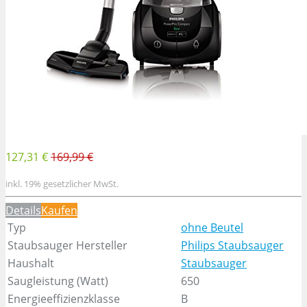
127,31 €
169,99 €
inkl. 19% gesetzlicher MwSt.
Details
Kaufen
Typ
ohne Beutel
Staubsauger Hersteller
Philips Staubsauger
Haushalt
Staubsauger
Saugleistung (Watt)
650
Energieeffizienzklasse
B