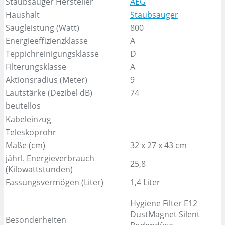
Staubsauger Hersteller
AEG
Haushalt
Staubsauger
Saugleistung (Watt)
800
Energieeffizienzklasse
A
Teppichreinigungsklasse
D
Filterungsklasse
A
Aktionsradius (Meter)
9
Lautstärke (Dezibel dB)
74
beutellos
Kabeleinzug
Teleskoprohr
Maße (cm)
32 x 27 x 43 cm
jährl. Energieverbrauch
25,8
(Kilowattstunden)
Fassungsvermögen (Liter)
1,4 Liter
Hygiene Filter E12
DustMagnet Silent
Besonderheiten