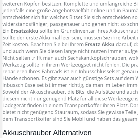
weiteren Köpfen besitzen. Komplette und umfangreiche 
jedenfalls eine große Angebotsvielfalt online und in B
entscheidet sich für welches Bitset Sie sich entscheiden s
widerstandsfähiger, passgenauer und gehen nicht so schnel
Ein
Ersatzakku
sollte im Grundinventar Ihres Akkuschraube
Sollte der erste Akku mal leer sein, müssen Sie ihre Arbe
Zeit kosten. Beachten Sie bei Ihrem
Ersatz-Akku
darauf, da
und auch wenn Sie diesen lange nicht nutzen immer aufgel
Nicht selten trifft man auch Sechskantkopfschrauben, wof
Werkzeug sollte in ihrem Werkzeugset nicht fehlen. Die p
reparieren Ihres Fahrrads ist ein Inbusschlüsselset gena
Hände schonen. Es gibt zwar auch günstige Sets auf dem Wi
Inbusschlüsselset ist immer richtig, da man im Leben imme
Sowohl der Akkuschrauber, die Bits, die Aufsätze und auc
diesem nicht nur genügend Platz für all diese Werkzeuge i
Ladegerät finden in einem Transportkoffer ihren Platz. D
bietet nicht genügend Stauraum, sodass Sie gewisse Teile
dem Transportkoffer sind Sie Mobil und haben das gesamte
Akkuschrauber Alternativen