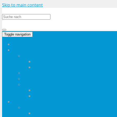
Skip to main content
Toggle navigation
Startseite
Haushalt
Haushaltsgeräte
Drucker
Staubsauger
Elektro-Großgeräte
Wohninventar
Kücheninventar
Dunstabzugshauben
Kaffeevollautomaten
Heimwerken & Mehr
Werkzeug
Akkubohrschrauber