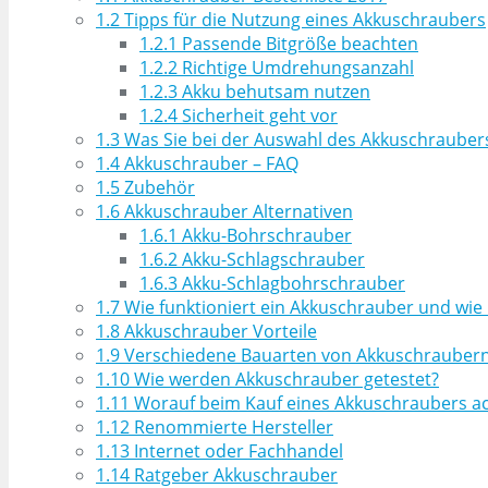
1.2
Tipps für die Nutzung eines Akkuschraubers
1.2.1
Passende Bitgröße beachten
1.2.2
Richtige Umdrehungsanzahl
1.2.3
Akku behutsam nutzen
1.2.4
Sicherheit geht vor
1.3
Was Sie bei der Auswahl des Akkuschraubers
1.4
Akkuschrauber – FAQ
1.5
Zubehör
1.6
Akkuschrauber Alternativen
1.6.1
Akku-Bohrschrauber
1.6.2
Akku-Schlagschrauber
1.6.3
Akku-Schlagbohrschrauber
1.7
Wie funktioniert ein Akkuschrauber und wie 
1.8
Akkuschrauber Vorteile
1.9
Verschiedene Bauarten von Akkuschrauber
1.10
Wie werden Akkuschrauber getestet?
1.11
Worauf beim Kauf eines Akkuschraubers a
1.12
Renommierte Hersteller
1.13
Internet oder Fachhandel
1.14
Ratgeber Akkuschrauber