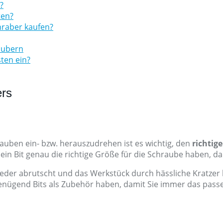
?
ten?
hraber kaufen?
aubern
ten ein?
ers
uben ein- bzw. herauszudrehen ist es wichtig, den
richtig
ein Bit genau die richtige Größe für die Schraube haben, d
r abrutscht und das Werkstück durch hässliche Kratzer b
e genügend Bits als Zubehör haben, damit Sie immer das pa