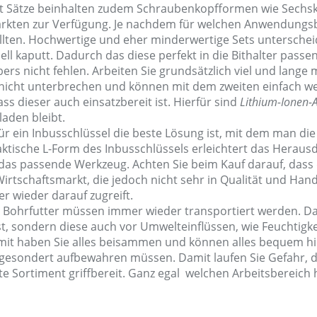
Bit Sätze beinhalten zudem Schraubenkopfformen wie Sech
aumärkten zur Verfügung. Je nachdem für welchen Anwendun
ollten. Hochwertige und eher minderwertige Sets unterscheid
l kaputt. Dadurch das diese perfekt in die Bithalter passen
rs nicht fehlen. Arbeiten Sie grundsätzlich viel und lange m
it nicht unterbrechen und können mit dem zweiten einfach w
ss dieser auch einsatzbereit ist. Hierfür sind
Lithium-Ionen-
aden bleibt.
ür ein Inbusschlüssel die beste Lösung ist, mit dem man d
raktische L-Form des Inbusschlüssels erleichtert das Herau
u das passende Werkzeug. Achten Sie beim Kauf darauf, dass
rtschaftsmarkt, die jedoch nicht sehr in Qualität und Hand
r wieder darauf zugreift.
h Bohrfutter müssen immer wieder transportiert werden. Daf
st, sondern diese auch vor Umwelteinflüssen, wie Feuchtigke
amit haben Sie alles beisammen und können alles bequem hin
 gesondert aufbewahren müssen. Damit laufen Sie Gefahr, d
 Sortiment griffbereit. Ganz egal welchen Arbeitsbereich 