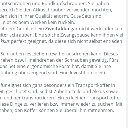
skantschrauben und Rundkopfschrauben. Sie haben
gsbereich Sie den Akkuschrauber verwenden möchten,
en sich in ihrer Qualität enorm. Gute Sets sind
, gibt es beim Werken kein ruckeln.
it dem Gerät, ist ein
Zweitakku
gar nicht weckzudenken.
eiter schrauben. Eine solche Zwangspause kann Ihnen viel
Akkus
perfekt geeignet, da diese sich nicht selbst entladen
ie Schrauben festziehen bzw. herausdrehen kann. Dieses
sdrehen bzw. Hineindrehen der Schrauben gewaltig. Fürs
 das Set eine ergonomische Form hat, damit Sie Ihre
habung überzeugend sind. Eine Investition in ein
ür eignet sich ganz besonders ein Transportkoffer in
it, geschützt sind. Selbst Zubehörteile und Akkus sowie
 und her transportieren. Ein zu kleiner Transportkoffer
iese Dinge zu verlieren bzw. immer wieder zu suchen. Mit
haben, den Koffer können Sie überall hin mitnehmen.