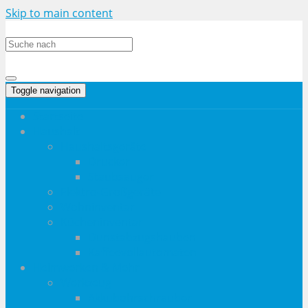
Skip to main content
Toggle navigation
Startseite
Haushalt
Haushaltsgeräte
Drucker
Staubsauger
Elektro-Großgeräte
Wohninventar
Kücheninventar
Dunstabzugshauben
Kaffeevollautomaten
Heimwerken & Mehr
Werkzeug
Akkubohrschrauber