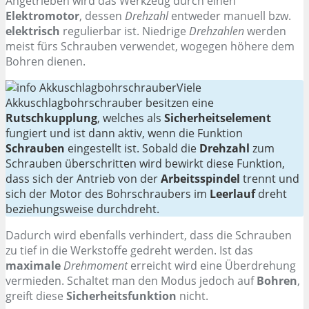
Angetrieben wird das Werkzeug durch einen
Elektromotor
, dessen
Drehzahl
entweder manuell bzw.
elektrisch
regulierbar ist. Niedrige
Drehzahlen
werden
meist fürs Schrauben verwendet, wogegen höhere dem
Bohren dienen.
Viele
Akkuschlagbohrschrauber besitzen eine
Rutschkupplung
, welches als
Sicherheitselement
fungiert und ist dann aktiv, wenn die Funktion
Schrauben
eingestellt ist. Sobald die
Drehzahl
zum
Schrauben überschritten wird bewirkt diese Funktion,
dass sich der Antrieb von der
Arbeitsspindel
trennt und
sich der Motor des Bohrschraubers im
Leerlauf
dreht
beziehungsweise durchdreht.
Dadurch wird ebenfalls verhindert, dass die Schrauben
zu tief in die Werkstoffe gedreht werden. Ist das
maximale
Drehmoment
erreicht wird eine Überdrehung
vermieden. Schaltet man den Modus jedoch auf
Bohren
,
greift diese
Sicherheitsfunktion
nicht.