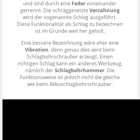
und sind durch eine
Feder
voneinander
getrennt. Die schräggesetzte
Verzahnung
wird der sogenannte Schlag ausgeführt.
Diese Funktionalität als Schlag zu bezeichnen
ist im Grunde weit her geholt.
Eine bessere Bezeichnung wäre eher eine
Vibration
, denn genau dies wird beim
Schlagbohrschrauber erzeugt. Einen
richtigen Schlag kann ein anderes Werkzeug,
nämlich der
Schlagbohrhammer
. Die
Funktionsweise ist jedoch nicht die gleiche
wie beim Akkuschlagbohrschrauber.