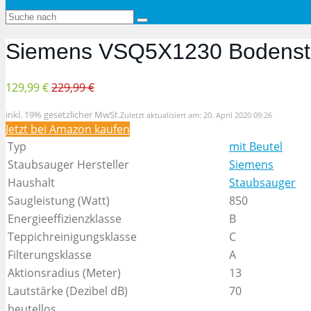
Siemens VSQ5X1230 Bodenst
129,99 €
229,99 €
inkl. 19% gesetzlicher MwSt.
Zuletzt aktualisiert am: 20. April 2020 09:26
Jetzt bei Amazon kaufen
Typ
mit Beutel
Staubsauger Hersteller
Siemens
Haushalt
Staubsauger
Saugleistung (Watt)
850
Energieeffizienzklasse
B
Teppichreinigungsklasse
C
Filterungsklasse
A
Aktionsradius (Meter)
13
Lautstärke (Dezibel dB)
70
beutellos