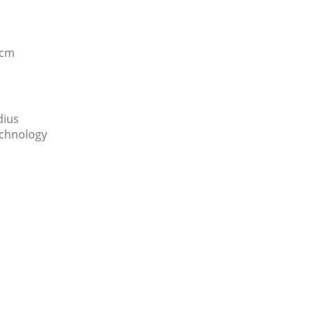
 cm
dius
chnology