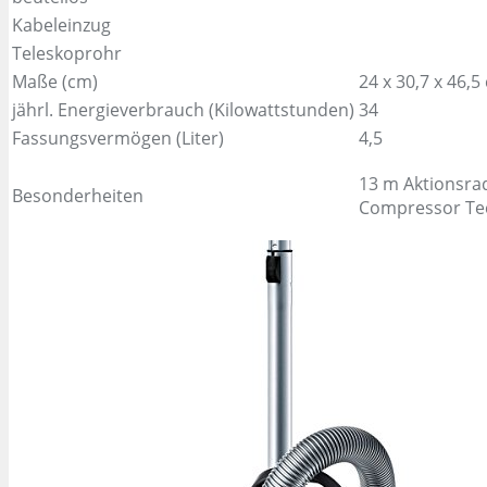
Kabeleinzug
Teleskoprohr
Maße (cm)
24 x 30,7 x 46,5
jährl. Energieverbrauch (Kilowattstunden)
34
Fassungsvermögen (Liter)
4,5
13 m Aktionsra
Besonderheiten
Compressor Te