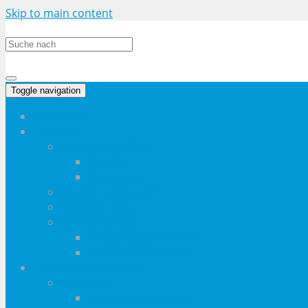
Skip to main content
Toggle navigation
Startseite
Haushalt
Haushaltsgeräte
Drucker
Staubsauger
Elektro-Großgeräte
Wohninventar
Kücheninventar
Dunstabzugshauben
Kaffeevollautomaten
Heimwerken & Mehr
Werkzeug
Akkubohrschrauber