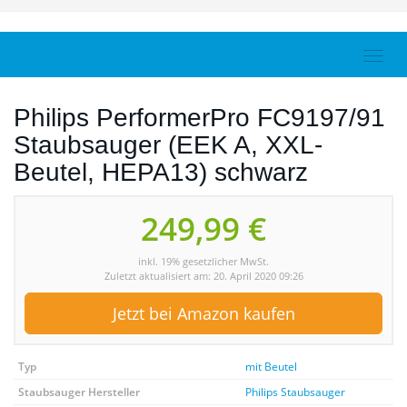
Skip
to
main
Toggl
content
navig
Philips PerformerPro FC9197/91
Staubsauger (EEK A, XXL-
Beutel, HEPA13) schwarz
249,99 €
inkl. 19% gesetzlicher MwSt.
Zuletzt aktualisiert am: 20. April 2020 09:26
Jetzt bei Amazon kaufen
Typ
mit Beutel
Staubsauger Hersteller
Philips Staubsauger