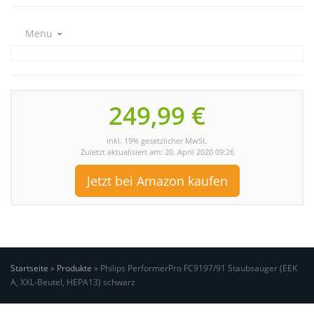
Menu
249,99 €
inkl. 19% gesetzlicher MwSt.
Zuletzt aktualisiert am: 20. April 2020 09:26
Jetzt bei Amazon kaufen
Startseite
»
Produkte
»
Philips PerformerPro FC9197/91 Staubsauger (EEK
A, XXL-Beutel, HEPA13) schwarz