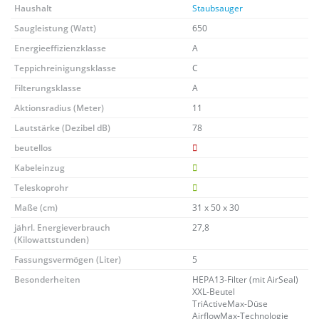
Haushalt
Staubsauger
Saugleistung (Watt)
650
Energieeffizienzklasse
A
Teppichreinigungsklasse
C
Filterungsklasse
A
Aktionsradius (Meter)
11
Lautstärke (Dezibel dB)
78
beutellos
Kabeleinzug
Teleskoprohr
Maße (cm)
31 x 50 x 30
jährl. Energieverbrauch
27,8
(Kilowattstunden)
Fassungsvermögen (Liter)
5
Besonderheiten
HEPA13-Filter (mit AirSeal)
XXL-Beutel
TriActiveMax-Düse
AirflowMax-Technologie