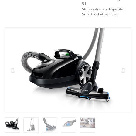
5 L
Staubaufnahmekapazität
SmartLock-Anschluss