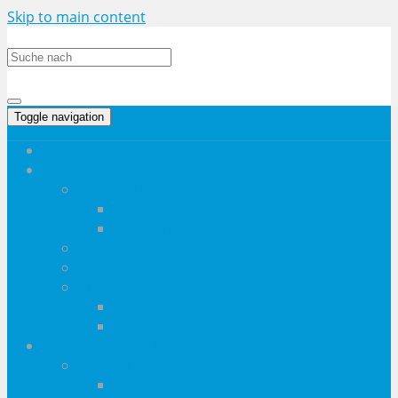
Skip to main content
Toggle navigation
Startseite
Haushalt
Haushaltsgeräte
Drucker
Staubsauger
Elektro-Großgeräte
Wohninventar
Kücheninventar
Dunstabzugshauben
Kaffeevollautomaten
Heimwerken & Mehr
Werkzeug
Akkubohrschrauber