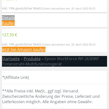
inkl. 19% gesetzlicher MwSt.
Zuletzt aktualisiert am: 20. April 2020 09:25
Details
Kaufen
127,33 €
inkl. 19% gesetzlicher MwSt.
Zuletzt aktualisiert am: 20. April 2020 09:25
Jetzt bei Amazon kaufen
Startseite
»
Produkte
»
Epson WorkForce WF-2630WF
Tintenstrahl-Multifunktionsgerät
*(Affiliate Link)
**Alle Preise inkl. MwSt., ggf zzgl. Versand.
Zwischenzeitliche Änderung der Preise, Lieferzeit und
Lieferkosten möglich. Alle Angaben ohne Gewähr.