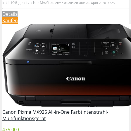
inkl. 19% gesetzlicher MwSt.
Zuletzt aktualisiert am: 20. April 2020 09:25
Details
Kaufen
Canon Pixma MX925 All-in-One Farbtintenstrahl-
Multifunktionsgerät
475,00 €