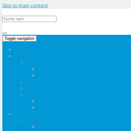
Skip to main content
Toggle navigation
Startseite
Haushalt
Haushaltsgeräte
Drucker
Staubsauger
Elektro-Großgeräte
Wohninventar
Kücheninventar
Dunstabzugshauben
Kaffeevollautomaten
Heimwerken & Mehr
Werkzeug
Akkubohrschrauber