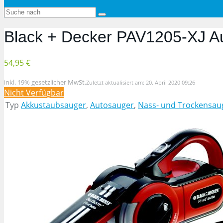
Black + Decker PAV1205-XJ Au
54,95 €
inkl. 19% gesetzlicher MwSt.
Zuletzt aktualisiert am: 20. April 2020 09:26
Nicht Verfügbar
Typ
Akkustaubsauger
,
Autosauger
,
Nass- und Trockensau